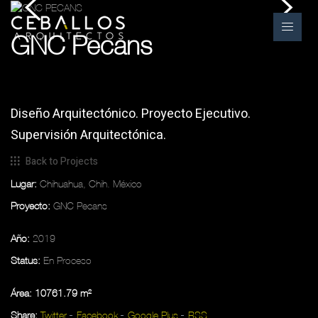
GNC Pecans
Diseño Arquitectónico. Proyecto Ejecutivo.
Supervisión Arquitectónica.
Back to Projects
Lugar:
Chihuahua, Chih. México
Proyecto:
GNC Pecans
Año:
2019
Status:
En Proceso
Área: 10761.79 m²
Share:
Twitter
Facebook
Google Plus
RSS