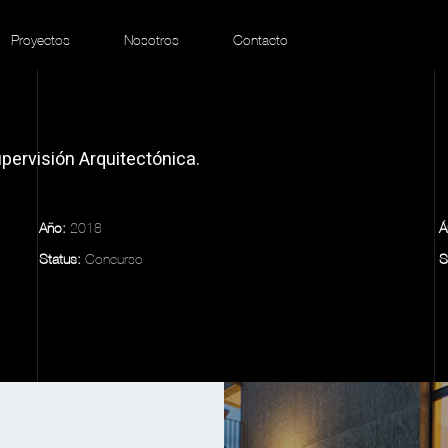
Proyectos
Nosotros
Contacto
pervisión Arquitectónica.
Año:
2018
Á
Status:
Concurso
S