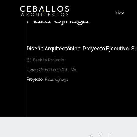
Inicio
Plaza Ojinaga
Diseño Arquitectónico. Proyecto Ejecutivo. Su
Back to Projects
Lugar:
Chihuahua, Chih. Mx.
Proyecto:
Plaza Ojinaga
ANT