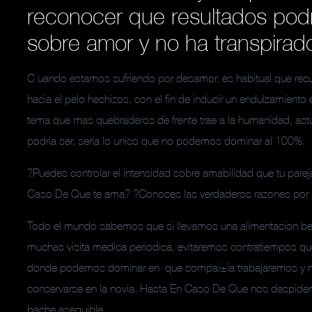
reconocer que resultados podr
sobre amor y no ha transpirad
C uando estamos sufriendo por desamor, es habitual que rec
hacia el pelo hechizos, con el fin de inducir un endulzamiento e
tema que mas quebraderos de frente trae a la humanidad, act
podri­a ser, seri­a lo unico que no podemos dominar al 100%.
?Puedes controlar el intensidad sobre amabilidad que tu parej
Caso De Que te ama? ?Conoces las verdaderos razones por l
Todo el mundo sabemos que si llevamos una alimentacion ben
muchas visita medica periodica, evitaremos contratiempos que 
donde podemos dominar en
que compai±i­a trabajaremos y 
conservarse en la novia. Hasta En Caso De Que nos despiden, 
bache asequible.