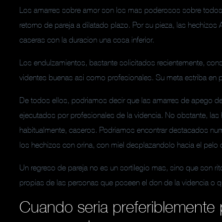
Los amarres sobre amor son los mas poderosos sobre todos ell
retorno de pareja a dilatado plazo. Por su pieza, las hechizo
caseras con la duracion una cosa inferior.
Los endulzamientos, bastante solicitados recientemente, consi
videntes buenas asi­ como profesionales. Su meta estriba en p
De todos ellos, podriamos decir que las amarres de apego de
ejecutados por profesionales de la videncia. No obstante, las 
habitualmente, caseros. Podri­amos encontrar destacados num
los hechizos con orina, con miel desplazandolo hacia el pelo 
Un regreso de pareja no es un sortilegio mas, sino que son ri
propias de las personas que poseen el don de la videncia o q
Cuando seri­a preferiblemente