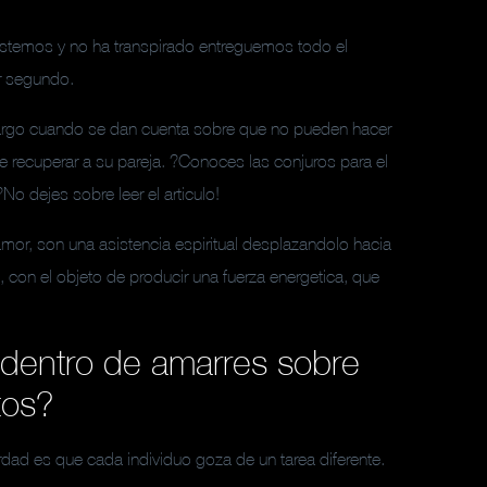
ostemos y no ha transpirado entreguemos todo el
r segundo.
argo cuando se dan cuenta sobre que no pueden hacer
De recuperar a su pareja. ?Conoces las conjuros para el
o dejes sobre leer el articulo!
mor, son una asistencia espiritual desplazandolo hacia
, con el objeto de producir una fuerza energetica, que
dentro de amarres sobre
tos?
dad es que cada individuo goza de un tarea diferente.