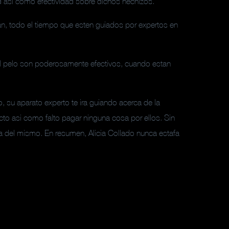
dad asi­ como efectividad sobre dichos hechizos.
n, todo el tiempo que esten guiados por expertos en
el pelo son poderosamente efectivos, cuando estan
, su aparato experto te ira guiando acerca de la
cto asi­ como falto pagar ninguna cosa por ellos. Sin
cia del mismo. En resumen, Alicia Collado nunca estafa