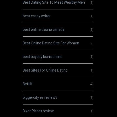
Best Dating Site To Meet Wealthy Men
(1)
best essay writer
(1)
best online casino canada
(1)
Best Online Dating Site For Women
(2)
best payday loans online
(1)
Best Sites For Online Dating
(1)
Bettilt
(4)
biggercity es reviews
(1)
Biker Planet review
(1)