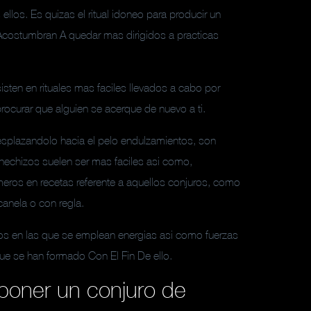
os. Es quizas el ritual idoneo para producir un
s Acostumbran A quedar mas dirigidos a practicas
sten en rituales mas faciles llevados a cabo por
rocurar que alguien se acerque de nuevo a ti.
splazandolo hacia el pelo endulzamientos, son
hechizos suelen ser mas faciles asi­ como,
eros en recetas referente a aquellos conjuros, como
canela o con regla.
tos en las que se emplean energias asi­ como fuerzas
ue se han formado Con El Fin De ello.
 poner un conjuro de