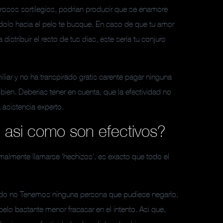
erosos sortilegios, podrian producir que se enamore
ndolo hacia el pelo te busque. En caso de que tu amor
distribuir el resto de tus dias, este seri­a tu conjuro
liar y no ha transpirado gratis carente pagar ninguna
bien. Deberias tener en cuenta, que la efectividad no
a asistencia experto.
 asi­ como son efectivos?
almente llamarse ‘hechizos’, es exacto que todo el
irado no Tenemos ninguna persona que pudiese negarlo,
elo bastante menor fracasar en el intento. Asi que,