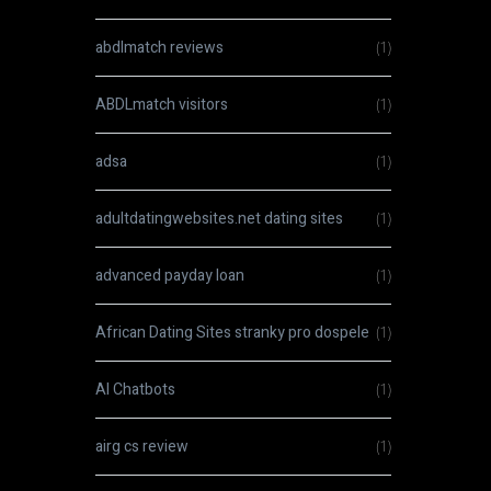
abdlmatch reviews
(1)
ABDLmatch visitors
(1)
adsa
(1)
adultdatingwebsites.net dating sites
(1)
advanced payday loan
(1)
African Dating Sites stranky pro dospele
(1)
AI Chatbots
(1)
airg cs review
(1)