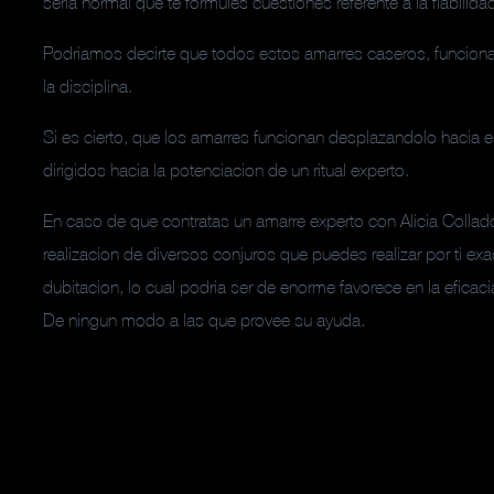
seri­a normal que te formules cuestiones referente a la fiabili
Podriamos decirte que todos estos amarres caseros, funciona
la disciplina.
Si es cierto, que los amarres funcionan desplazandolo hacia 
dirigidos hacia la potenciacion de un ritual experto.
En caso de que contratas un amarre experto con Alicia Collado
realizacion de diversos conjuros que puedes realizar por ti exa
dubitacion, lo cual podria ser de enorme favorece en la efica
De ningun modo a las que provee su ayuda.