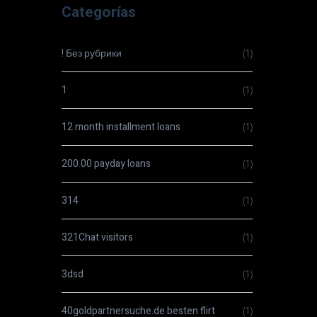
Categorías
! Без рубрики
(1)
1
(1)
12 month installment loans
(1)
200.00 payday loans
(1)
314
(1)
321Chat visitors
(1)
3dsd
(1)
40goldpartnersuche.de besten flirt
(1)