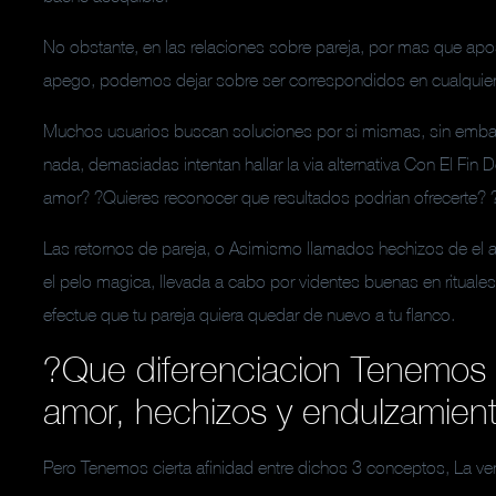
No obstante, en las relaciones sobre pareja, por mas que ap
apego, podemos dejar sobre ser correspondidos en cualquie
Muchos usuarios buscan soluciones por si mismas, sin emb
nada, demasiadas intentan hallar la via alternativa Con El Fin 
amor? ?Quieres reconocer que resultados podri­an ofrecerte? ?N
Las retornos de pareja, o Asimismo llamados hechizos de el a
el pelo magica, llevada a cabo por videntes buenas en rituales
efectue que tu pareja quiera quedar de nuevo a tu flanco.
?Que diferenciacion Tenemos 
amor, hechizos y endulzamien
Pero Tenemos cierta afinidad entre dichos 3 conceptos, La ver