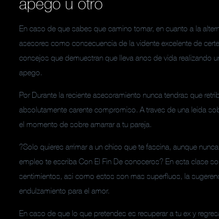
apego u otro
En caso de que sabes que camino tomar, en cuanto a la alterna
asesores como consecuencia de la vidente excelente de certeza
consejos que demuestran que lleva anos de vida realizando un
apego.
Por Durante la reciente asesoramiento nunca tendras que retrib
absolutamente carente compromiso. A traves de una leida sobre
el momento de sobre amarrar a tu pareja.
?Solo quieres arrimar a un chico que te fascina, aunque nun
empleo te escriba Con El Fin De conoceros? En esta clase s
sentimientos, asi­ como estos son mas superfluos, la sugerenc
endulzamiento para el amor.
En caso de que lo que pretendes es recuperar a tu ex y regresar