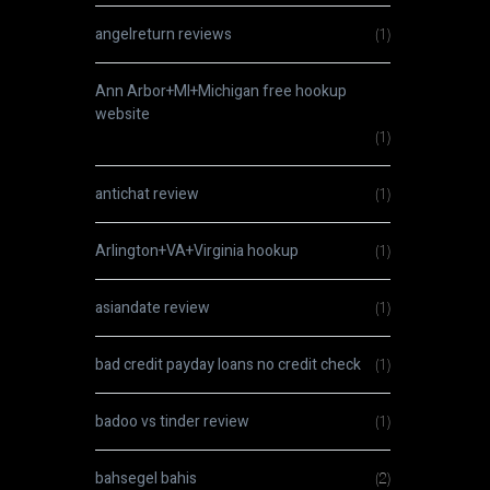
angelreturn reviews
(1)
Ann Arbor+MI+Michigan free hookup
website
(1)
antichat review
(1)
Arlington+VA+Virginia hookup
(1)
asiandate review
(1)
bad credit payday loans no credit check
(1)
badoo vs tinder review
(1)
bahsegel bahis
(2)