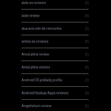
aisle es reviews
(1)
aisle review
(1)
alua avis site de rencontre
(1)
amino es reviews
(1)
AmoLatina review
(1)
AmoLatina visitors
(1)
Android CS priklady profilu
(1)
Android Hookup Apps reviews
(1)
Angelreturn review
(1)