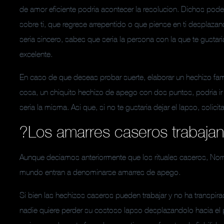
de amor eficiente podria acontecer la resolucion. Dichos pod
sobre ti, que regrese arrepentido o que piense en ti desplaza
seri­a sincero, sabes que seri­a la persona con la que te gustaria 
excelente.
En caso de que deseas probar suerte, elaborar un hechizo fami
cosa, un chiquito hechizo de apego con dos puntos, podria ir 
seri­a la misma. Asi que, si no te gustaria dejar el lapso, solicit
?Los amarres caseros trabajan
Aunque deciamos anteriormente que los rituales caseros, Norm
mundo entran a denominarse amarres de apego.
Si bien las hechizos caseros pueden trabajar y no ha transp
nadie quiere perder su costoso lapso desplazandolo hacia el p