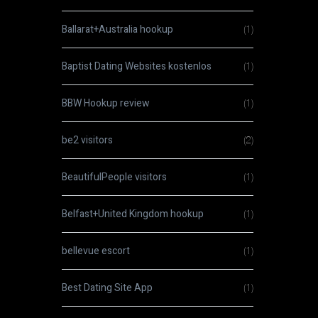
Ballarat+Australia hookup
(1)
Baptist Dating Websites kostenlos
(1)
BBW Hookup review
(1)
be2 visitors
(2)
BeautifulPeople visitors
(1)
Belfast+United Kingdom hookup
(1)
bellevue escort
(1)
Best Dating Site App
(1)