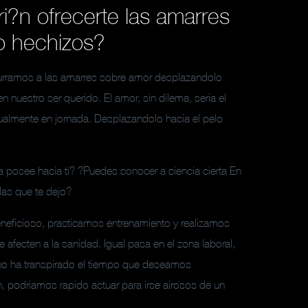
i?n ofrecerte las amarres
o hechizos?
urramos a las amarres sobre amor desplazandolo
n nuestro ser querido. El amor, sin dilema, seri­a el
ualmente en jornada. Desplazandolo hacia el pelo
a posee hacia ti? ?Puedes conocer a ciencia cierta En
as que te dejo?
eficioso, practicamos entrenamiento y realizamos
afecten a la sanidad. Igual pasa en el zona laboral,
no ha transpirado el tiempo que deseamos
podri­amos rapido actuar para irse airosos de un