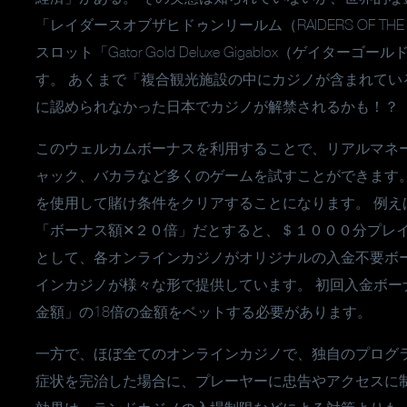
「レイダースオブザヒドゥンリールム（RAIDERS OF THE
スロット「Gator Gold Deluxe Gigablox（ゲ
す。 あくまで「複合観光施設の中にカジノが含まれて
に認められなかった日本でカジノが解禁されるかも！？
このウェルカムボーナスを利用することで、リアルマネ
ャック、バカラなど多くのゲームを試すことができます
を使用して賭け条件をクリアすることになります。 例
「ボーナス額✕２０倍」だとすると、＄１０００分プレイ
として、各オンラインカジノがオリジナルの入金不要ボ
インカジノが様々な形で提供しています。 初回入金ボー
金額」の18倍の金額をベットする必要があります。
一方で、ほぼ全てのオンラインカジノで、独自のプログ
症状を完治した場合に、プレーヤーに忠告やアクセスに