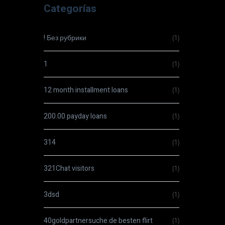
Categorías
! Без рубрики
(1)
1
(1)
12 month installment loans
(1)
200.00 payday loans
(1)
314
(1)
321Chat visitors
(1)
3dsd
(1)
40goldpartnersuche.de besten flirt
(1)