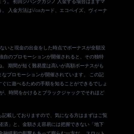
う。 初回ジパングカジノ 入金する場合はまずマ
 入金方法はVisaカード、エコペイズ、ヴィーナ
。
しないと現金の出金をした時点でボーナスが全額没
な独自のプロモーションが開催されると、その独特
ね。 期間が短く難易度は高いが高額ボーナスがも
まなプロモーションが開催されています。 この記
すぐに遊べるための手順を知ることができるでしょ
すが、時間をかけるとブラックジャックでそれほど
も記載しておりますので、気になる方はまずはご覧
な経済」と、金額さえ容易には把握できない「地下
金融緩和の影響もあって膨らむ一方だ。 スロット