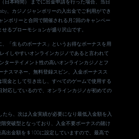
時（日本時間） までに出金申請を行った場合、当日
7Baby、カジノジャンボリーの入出金でご利用ができ
ャンボリーと合同で開催される月2回のキャンペー
ませるプローモションが盛り沢山です。
に、「生ものボーナス」というお得なボーナスを用
もプレイしやすいオンラインカジノであると言われて
エンターテイメント性の高いオンラインカジノとフ
ボーナスマネー、無料登録スピン、入金ボーナスス
は現金として引き出し、すべてのゲームで使用する
5日対応しているので、オンラインカジノが初めての
したら、次は入金実績が必要になり最低入金額を入
段階突破型となっており、入金不要ボーナスの賭け
最高出金額を＄100に設定していますので、最高で