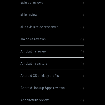
aisle es reviews
(1)
aisle review
(1)
alua avis site de rencontre
(1)
amino es reviews
(1)
AmoLatina review
(1)
AmoLatina visitors
(1)
Android CS priklady profilu
(1)
Android Hookup Apps reviews
(1)
Angelreturn review
(1)