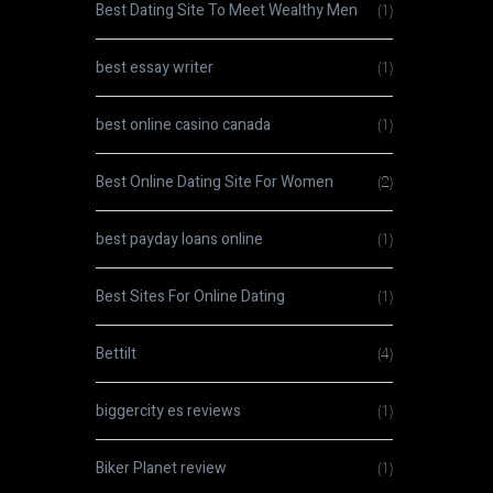
Best Dating Site To Meet Wealthy Men
(1)
best essay writer
(1)
best online casino canada
(1)
Best Online Dating Site For Women
(2)
best payday loans online
(1)
Best Sites For Online Dating
(1)
Bettilt
(4)
biggercity es reviews
(1)
Biker Planet review
(1)