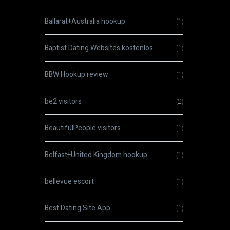
Ballarat+Australia hookup
(1)
Baptist Dating Websites kostenlos
(1)
BBW Hookup review
(1)
be2 visitors
(2)
BeautifulPeople visitors
(1)
Belfast+United Kingdom hookup
(1)
bellevue escort
(1)
Best Dating Site App
(1)