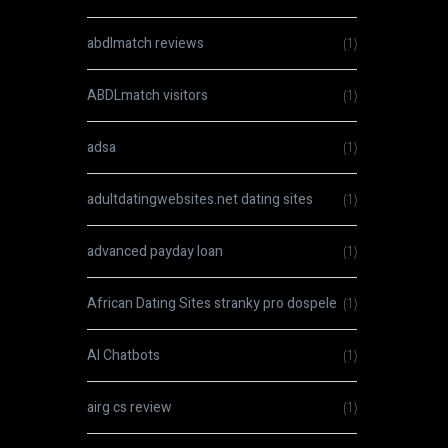
abdlmatch reviews
(1)
ABDLmatch visitors
(1)
adsa
(1)
adultdatingwebsites.net dating sites
(1)
advanced payday loan
(1)
African Dating Sites stranky pro dospele
(1)
AI Chatbots
(1)
airg cs review
(1)