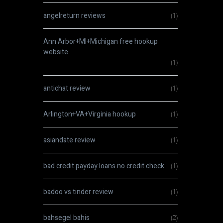
angelreturn reviews
(1)
Ann Arbor+MI+Michigan free hookup
website
(1)
antichat review
(1)
Arlington+VA+Virginia hookup
(1)
asiandate review
(1)
bad credit payday loans no credit check
(1)
badoo vs tinder review
(1)
bahsegel bahis
(2)