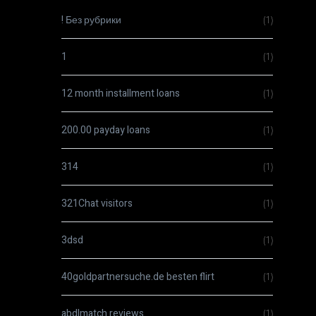
! Без рубрики
(1)
1
(1)
12 month installment loans
(1)
200.00 payday loans
(1)
314
(1)
321Chat visitors
(1)
3dsd
(1)
40goldpartnersuche.de besten flirt
(1)
abdlmatch reviews
(1)