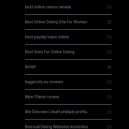
best online casino canada
(1)
Best Online Dating Site For Women
(2)
best payday loans online
(1)
Best Sites For Online Dating
(1)
Bettilt
(4)
biggercity es reviews
(1)
Biker Planet review
(1)
Bile Datovani Lokalit priklady profilu
(1)
Bisexual Dating Websites kostenlos
(1)