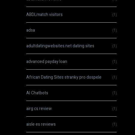
ABDLmatch visitors
(1)
adsa
(1)
adultdatingwebsites.net dating sites
(1)
advanced payday loan
(1)
African Dating Sites stranky pro dospele
(1)
AI Chatbots
(1)
airg cs review
(1)
aisle es reviews
(1)