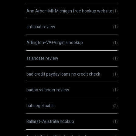
Ann Arbor+MI+Michigan free hookup website
(1)
antichat review
(1)
Arlington+VA+Virginia hookup
(1)
asiandate review
(1)
bad credit payday loans no credit check
(1)
badoo vs tinder review
(1)
bahsegel bahis
(2)
Ballarat+Australia hookup
(1)