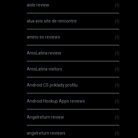
aisle review
(1)
alua avis site de rencontre
(1)
amino es reviews
(1)
AmoLatina review
(1)
AmoLatina visitors
(1)
Android CS priklady profilu
(1)
Android Hookup Apps reviews
(1)
Angelreturn review
(1)
angelreturn reviews
(1)