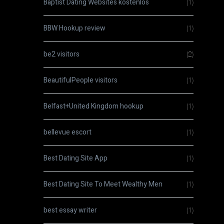
Baptist Dating Websites kostenlos
(1)
BBW Hookup review
(1)
be2 visitors
(2)
BeautifulPeople visitors
(1)
Belfast+United Kingdom hookup
(1)
bellevue escort
(1)
Best Dating Site App
(1)
Best Dating Site To Meet Wealthy Men
(1)
best essay writer
(1)