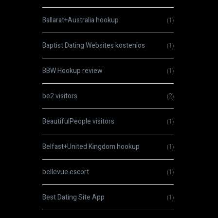
Ballarat+Australia hookup
(1)
Baptist Dating Websites kostenlos
(1)
BBW Hookup review
(1)
be2 visitors
(2)
BeautifulPeople visitors
(1)
Belfast+United Kingdom hookup
(1)
bellevue escort
(1)
Best Dating Site App
(1)