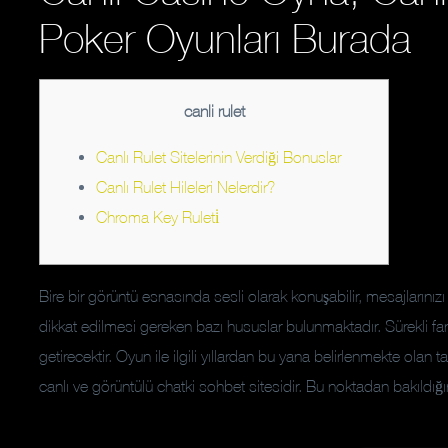
Poker Oyunları Burada
canli rulet
Canlı Rulet Sitelerinin Verdiği Bonuslar
Canlı Rulet Hileleri Nelerdir?
Chroma Key Ruleti̇
Bire bir görüntü esnasında sesli olarak konuşabilir, mesajlarınızı e
dikkat edilmesi gereken bazı hususlar bulunmaktadır. Sürekli far
getirecektir. Oyun ile ilgili yıllardan bu yana belirlenmekte olan 
canlı ve görüntülü chatki sohbet sitesidir. Bu noktadan bakıldığ