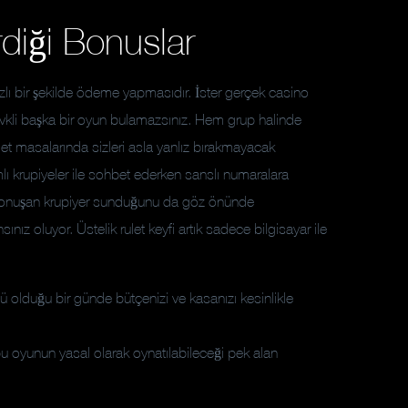
rdiği Bonuslar
ızlı bir şekilde ödeme yapmasıdır. İster gerçek casino
evkli başka bir oyun bulamazsınız. Hem grup halinde
t masalarında sizleri asla yanlız bırakmayacak
lı krupiyeler ile sohbet ederken sanslı numaralara
kçe konuşan krupiyer sunduğunu da göz önünde
ınız oluyor. Üstelik rulet keyfi artık sadece bilgisayar ile
 olduğu bir günde bütçenizi ve kasanızı kesinlikle
bu oyunun yasal olarak oynatılabileceği pek alan