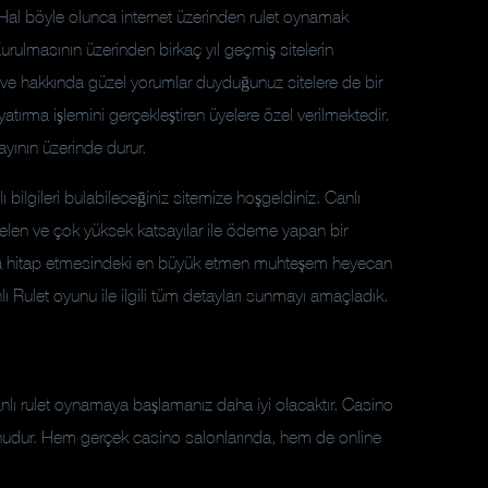
 Hal böyle olunca internet üzerinden rulet oynamak
 Kurulmasının üzerinden birkaç yıl geçmiş sitelerin
n ve hakkında güzel yorumlar duyduğunuz sitelere de bir
 yatırma işlemini gerçekleştiren üyelere özel verilmektedir.
ayının üzerinde durur.
lı bilgileri bulabileceğiniz sitemize hoşgeldiniz. Canlı
len ve çok yüksek katsayılar ile ödeme yapan bir
na hitap etmesindeki en büyük etmen muhteşem heyecan
lı Rulet oyunu ile ilgili tüm detayları sunmayı amaçladık.
nlı rulet oynamaya başlamanız daha iyi olacaktır. Casino
unudur. Hem gerçek casino salonlarında, hem de online