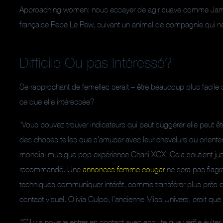
Approaching women: nous essayer de agir suave comme Jam
française Pepe Le Pew, suivant un animal de compagnie qui ne
Difficile Ou pas Intéressé?
Se rapprochant de femelles serait – être beaucoup plus facile s
ce que elle intéressée?
“Vous pouvez trouver indicateurs qui peut suggérer elle peut être
des choses telles que s’amuser avec leur chevelure ou orient
mondial musique pop expérience Charli XCX. Cela soutient just
recommandé. Une
annonces femme cougar
ne sera pas flagra
techniques communiquer intérêt, comme transférer plus près de 
contact visuel. Olivia Culpo, l’ancienne Miss Univers, croit que
“S’il y a no-eye entrer en contact avec ensuite que vérifie évite