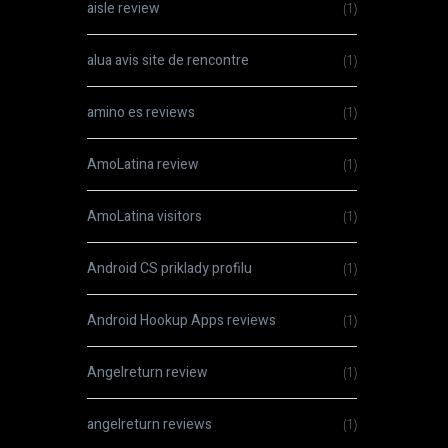
aisle review
(1)
alua avis site de rencontre
(1)
amino es reviews
(1)
AmoLatina review
(1)
AmoLatina visitors
(1)
Android CS priklady profilu
(1)
Android Hookup Apps reviews
(1)
Angelreturn review
(1)
angelreturn reviews
(1)