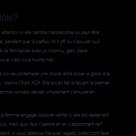
tête?
t attention si elle semble inaccessible ou peut-être
pendant que ‘d parfois hit it off ou s’assurer qu’il
à se familiariser avec un inconnu, gars place
ut et c’est où le tourne mal.
re sûr de contempler une chose drôle briser la glace à la
claims Charli XCX. Elle est en fait la faisant le premier
er, femme conseils devrait simplement s’amuser en
 la femme langage corporel vérifier si elle est réellement
us, mais quoi faut-il perdre en en s’approchant de?
t, si vous adresse fille avec regard, cotes sont faire