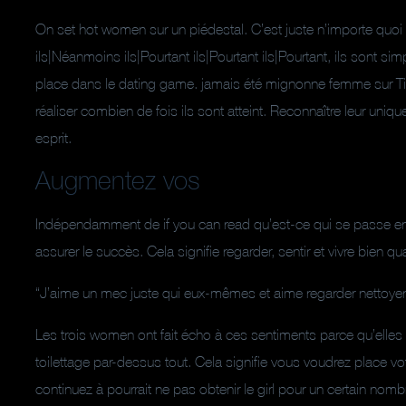
On set hot women sur un piédestal. C’est juste n’importe quo
ils|Néanmoins ils|Pourtant ils|Pourtant ils|Pourtant, ils sont s
place dans le dating game. jamais été mignonne femme sur Tin
réaliser combien de fois ils sont atteint. Reconnaître leur uniq
esprit.
Augmentez vos
Indépendamment de if you can read qu’est-ce qui se passe en 
assurer le succès. Cela signifie regarder, sentir et vivre bien
“J’aime un mec juste qui eux-mêmes et aime regarder nettoyer à
Les trois women ont fait écho à ces sentiments parce qu’elles t
toilettage par-dessus tout. Cela signifie vous voudrez place v
continuez à pourrait ne pas obtenir le girl pour un certain nom