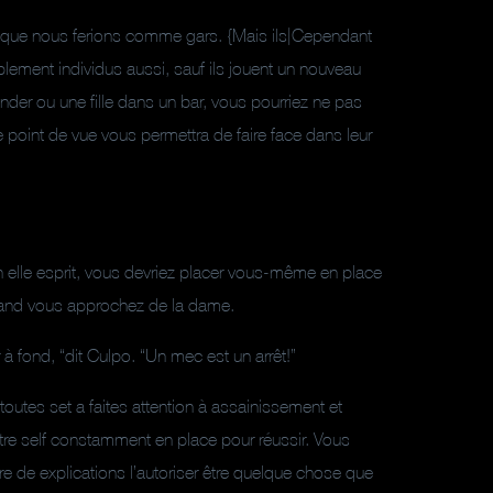
i que nous ferions comme gars. {Mais ils|Cependant
implement individus aussi, sauf ils jouent un nouveau
der ou une fille dans un bar, vous pourriez ne pas
ue point de vue vous permettra de faire face dans leur
elle esprit, vous devriez placer vous-même en place
 quand vous approchez de la dame.
 fond, “dit Culpo. “Un mec est un arrêt!”
outes set a faites attention à assainissement et
otre self constamment en place pour réussir. Vous
bre de explications l’autoriser être quelque chose que