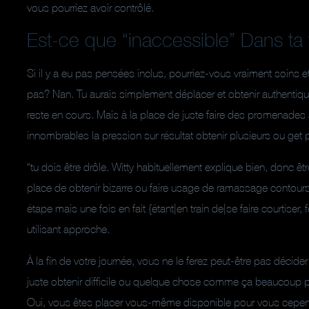
vous pourriez avoir contrôlé.
Est-ce que “inaccessible” Dans ta 
Si il y a eu pas pensées inclus, pourriez-vous vraiment soins e
pas? Nan. Tu aurais simplement déplacer et obtenir authentique, 
reste en cours. Mais à la place de juste faire des promenades 
innombrables la pression sur résultat obtenir plusieurs ou get p
“tu dois être drôle. Witty habituellement explique bien, donc êt
place de obtenir bizarre ou faire usage de ramassage contours, “
étape mais une fois en fait {étant|en train de|se faire courtis
utilisant approche.
À la fin de votre journée, vous ne le ferez peut-être pas décider
juste obtenir difficile ou quelque chose comme ça beaucoup pl
Oui, vous êtes placer vous-même disponible pour vous cependan