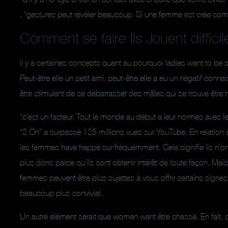
. “gestures peut révéler beaucoup. Si une femme est crée comm
Comment se faire Ils Jouent diffici
il y a certaines concepts quant au pourquoi ladies want to be s
Peut-être elle un petit ami, peut-être elle a eu un négatif conna
être stimulant de se débarrasser des mâles qui se trouve être 
“c’est un facteur. Tout le monde au début a leur normes avec l
“2 On” a surpassé 125 millions vues sur YouTube. En relation a
les femmes have frappé sur fréquemment. Cela signifie ils n’on
plus donc parce qu’ils sont obtenir intérêt de toute façon. Mai
femmes peuvent être plus sujettes à vous offrir certains sig
beaucoup plus convivial.
Un autre élément serait que women want être chassé. En fait,