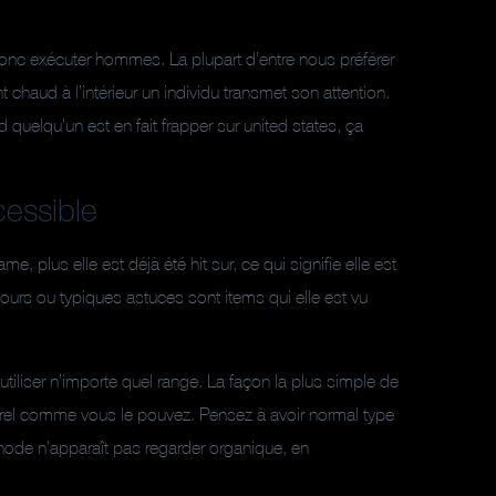
 donc exécuter hommes. La plupart d’entre nous préférer
chaud à l’intérieur un individu transmet son attention.
uelqu’un est en fait frapper sur united states, ça
cessible
me, plus elle est déjà été hit sur, ce qui signifie elle est
urs ou typiques astuces sont items qui elle est vu
 utiliser n’importe quel range. La façon la plus simple de
urel comme vous le pouvez. Pensez à avoir normal type
thode n’apparaît pas regarder organique, en