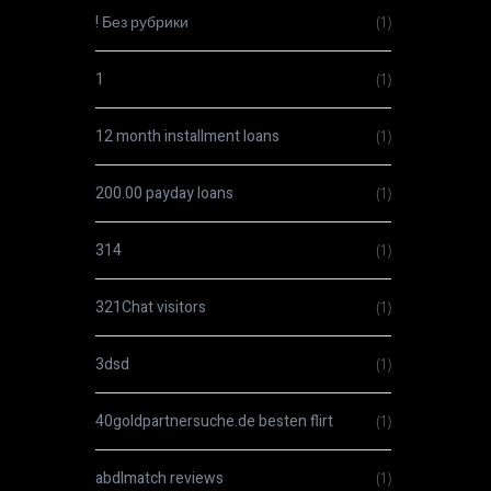
! Без рубрики
(1)
1
(1)
12 month installment loans
(1)
200.00 payday loans
(1)
314
(1)
321Chat visitors
(1)
3dsd
(1)
40goldpartnersuche.de besten flirt
(1)
abdlmatch reviews
(1)