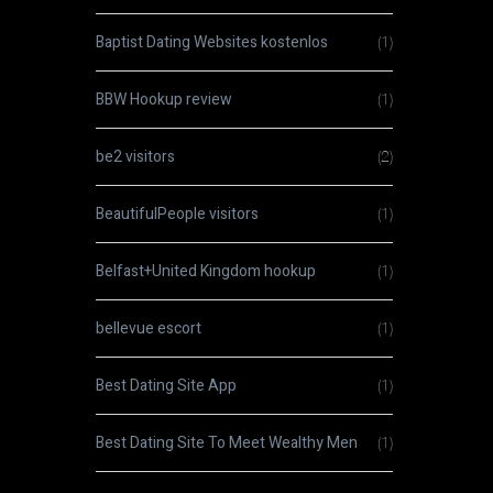
Baptist Dating Websites kostenlos
(1)
BBW Hookup review
(1)
be2 visitors
(2)
BeautifulPeople visitors
(1)
Belfast+United Kingdom hookup
(1)
bellevue escort
(1)
Best Dating Site App
(1)
Best Dating Site To Meet Wealthy Men
(1)