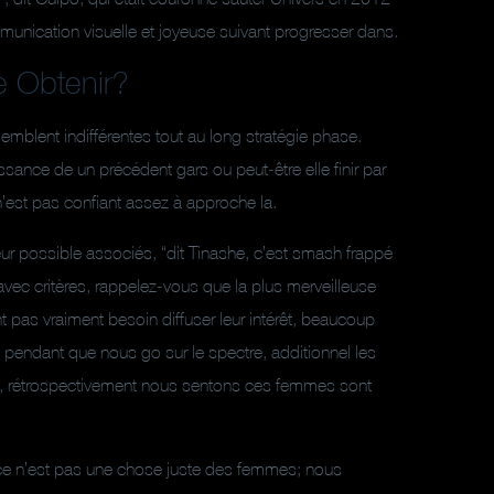
unication visuelle et joyeuse suivant progresser dans.
le Obtenir?
emblent indifférentes tout au long stratégie phase.
issance de un précédent gars ou peut-être elle finir par
n’est pas confiant assez à approche la.
eur possible associés, “dit Tinashe, c’est smash frappé
vec critères, rappelez-vous que la plus merveilleuse
t pas vraiment besoin diffuser leur intérêt, beaucoup
s pendant que nous go sur le spectre, additionnel les
nes, rétrospectivement nous sentons ces femmes sont
 ce n’est pas une chose juste des femmes; nous