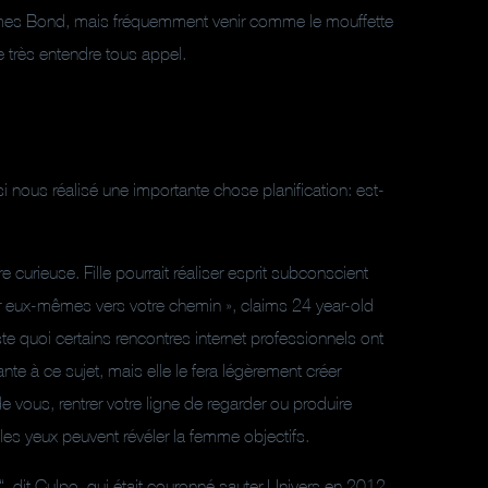
es Bond, mais fréquemment venir comme le mouffette
 très entendre tous appel.
i nous réalisé une importante chose planification: est-
 curieuse. Fille pourrait réaliser esprit subconscient
er eux-mêmes vers votre chemin », claims 24 year-old
e quoi certains rencontres internet professionnels ont
nte à ce sujet, mais elle le fera légèrement créer
vous, rentrer votre ligne de regarder ou produire
 les yeux peuvent révéler la femme objectifs.
r “, dit Culpo, qui était couronné sauter Univers en 2012