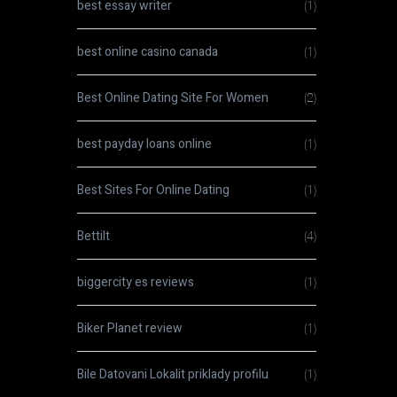
best essay writer
(1)
best online casino canada
(1)
Best Online Dating Site For Women
(2)
best payday loans online
(1)
Best Sites For Online Dating
(1)
Bettilt
(4)
biggercity es reviews
(1)
Biker Planet review
(1)
Bile Datovani Lokalit priklady profilu
(1)