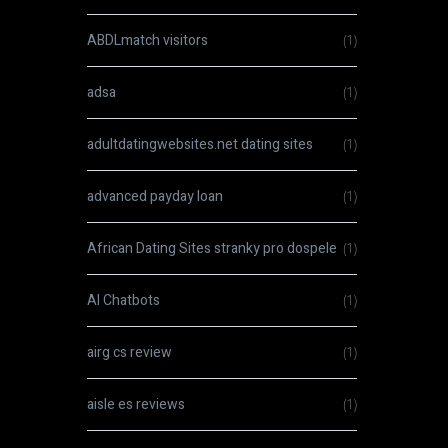
ABDLmatch visitors
(1)
adsa
(1)
adultdatingwebsites.net dating sites
(1)
advanced payday loan
(1)
African Dating Sites stranky pro dospele
(1)
AI Chatbots
(1)
airg cs review
(1)
aisle es reviews
(1)