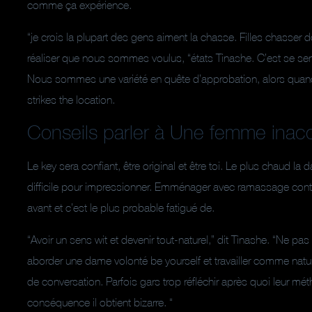
comme ça expérience.
“je crois la plupart des gens aiment la chasse. Filles chasser
réaliser que nous sommes voulus, “états Tinashe. C’est se sent 
Nous sommes une variété en quête d’approbation, alors quand q
strikes the location.
Conseils parler à Une femme inac
Le key sera confiant, être original et être toi. Le plus chaud la da
difficile pour impressionner. Emménager avec ramassage conto
avant et c’est le plus probable fatigué de.
“Avoir un sens wit et devenir tout-naturel,” dit Tinashe. “Ne pas
aborder une dame volonté be yourself et travailler comme nat
de conversation. Parfois gars trop réfléchir après quoi leur mé
conséquence il obtient bizarre. “