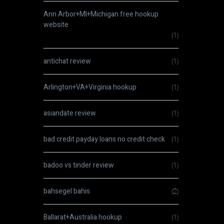
Ann Arbor+MI+Michigan free hookup
website
(1)
antichat review
(1)
Arlington+VA+Virginia hookup
(1)
asiandate review
(1)
bad credit payday loans no credit check
(1)
badoo vs tinder review
(1)
bahsegel bahis
(2)
Ballarat+Australia hookup
(1)