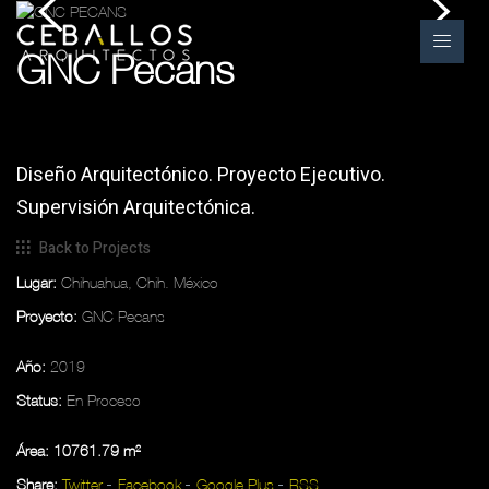
GNC Pecans
Diseño Arquitectónico. Proyecto Ejecutivo.
Supervisión Arquitectónica.
Back to Projects
Lugar:
Chihuahua, Chih. México
Proyecto:
GNC Pecans
Año:
2019
Status:
En Proceso
Área: 10761.79 m²
Share:
Twitter
Facebook
Google Plus
RSS