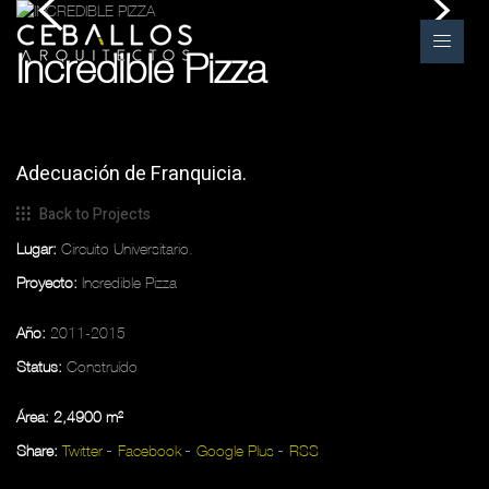
Incredible Pizza
Adecuación de Franquicia.
Back to Projects
Lugar:
Circuito Universitario.
Proyecto:
Incredible Pizza
Año:
2011-2015
Status:
Construído
Área: 2,4900 m²
Share:
Twitter
Facebook
Google Plus
RSS