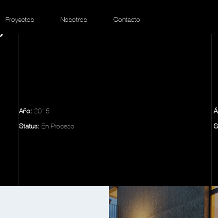
Proyectos
Nosotros
Contacto
s
Año:
2015
Á
Status:
En Proceso
S