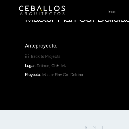
Inicio
Master Plan Cd. Delicia
Anteproyecto.
Back to Projects
Lugar:
Delicias, Chih. Mx.
Proyecto:
Master Plan Cd. Delicias
ANT