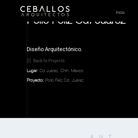
Inicio
Pollo Feliz Cd. Juárez
Diseño Arquitectónico.
Back to Projects
Lugar:
Cd Juárez, Chih. México
Proyecto:
Pollo Feliz Cd. Juárez
ANT