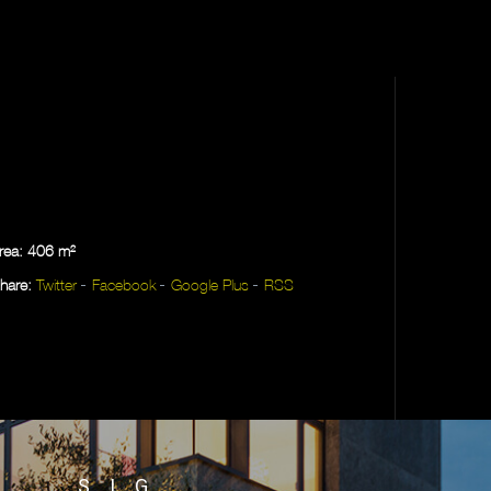
rea: 406 m²
hare:
Twitter
Facebook
Google Plus
RSS
SIG