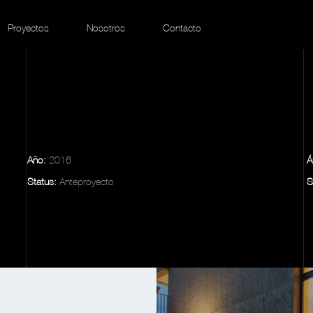
Proyectos
Nosotros
Contacto
Año:
2016
Á
Status:
Anteproyecto
S